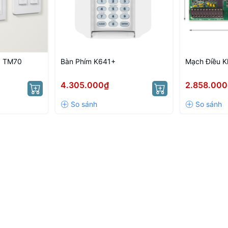
g TM70
Bàn Phím K641+
Mạch Điều K
4.305.000₫
2.858.000