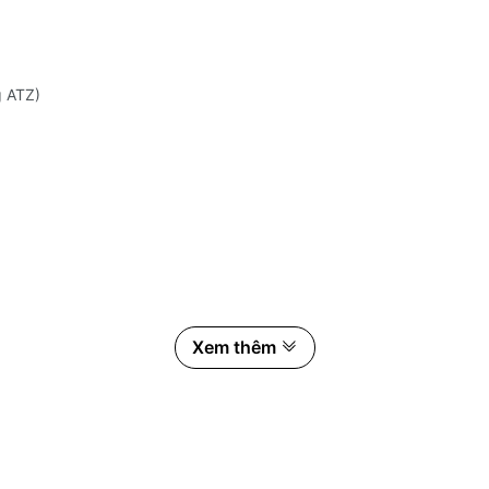
g ATZ)
Xem thêm