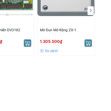
hiển EVO192
Mô Đun Mở Rộng ZX-1
Mô Đu
₫
1.305.500₫
1.34