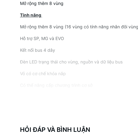
Mở rộng thêm 8 vùng
Tính năng
Mở rộng thêm 8 vùng (16 vùng có tính năng nhân đôi vùn
Hỗ trợ SP, MG và EVO
Kết nối bus 4 dây
Đèn LED trạng thái cho vùng, nguồn và dữ liệu bus
Vỏ có cơ chế khóa nắp
Có thể nâng cấp chương trình cơ sở
HỎI ĐÁP VÀ BÌNH LUẬN