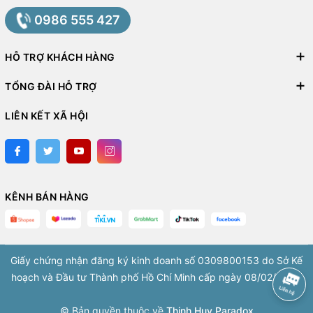
0986 555 427
HỖ TRỢ KHÁCH HÀNG
TỔNG ĐÀI HỖ TRỢ
LIÊN KẾT XÃ HỘI
KÊNH BÁN HÀNG
Giấy chứng nhận đăng ký kinh doanh số 0309800153 do Sở Kế
hoạch và Đầu tư Thành phố Hồ Chí Minh cấp ngày 08/02/2010.
© Bản quyền thuộc về
Thịnh Huy Paradox