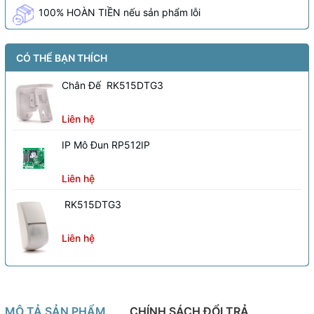
100% HOÀN TIỀN nếu sản phẩm lỗi
CÓ THỂ BẠN THÍCH
Chân Đế RK515DTG3
Liên hệ
IP Mô Đun RP512IP
Liên hệ
RK515DTG3
Liên hệ
MÔ TẢ SẢN PHẨM
CHÍNH SÁCH ĐỔI TRẢ