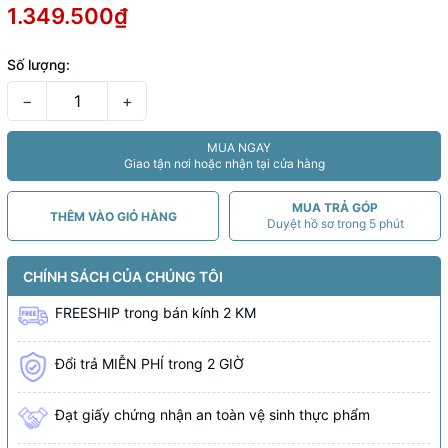
1.349.500₫
Số lượng:
−
+
MUA NGAY
Giao tận nơi hoặc nhận tại cửa hàng
MUA TRẢ GÓP
THÊM VÀO GIỎ HÀNG
Duyệt hồ sơ trong 5 phút
CHÍNH SÁCH CỦA CHÚNG TÔI
FREESHIP
trong bán kính
2 KM
Đổi trả MIỄN PHÍ trong 2 GIỜ
Đạt giấy chứng nhận an toàn vệ sinh thực phẩm