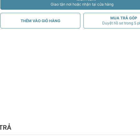
Giao tận nơi hoặc nhận tại cửa hàng
MUA TRẢ GÓP
THÊM VÀO GIỎ HÀNG
Duyệt hồ sơ trong 5 p
TRẢ