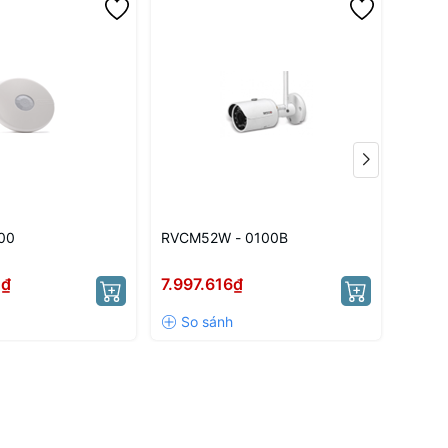
00
RVCM52W - 0100B
RP432
0₫
7.997.616₫
Liên 