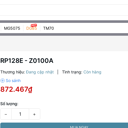
MG5075
DG85
TM70
RP128E - Z0100A
Thương hiệu:
Đang cập nhật
|
Tình trạng:
Còn hàng
872.467₫
Số lượng:
−
+
MUA NGAY