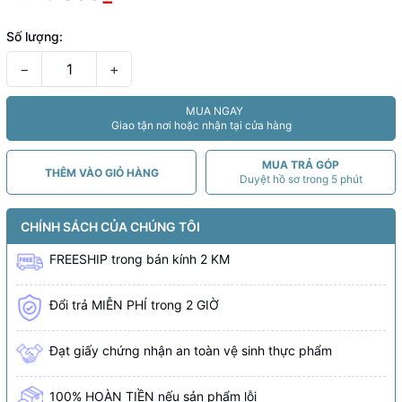
Số lượng:
−
+
MUA NGAY
Giao tận nơi hoặc nhận tại cửa hàng
MUA TRẢ GÓP
THÊM VÀO GIỎ HÀNG
Duyệt hồ sơ trong 5 phút
CHÍNH SÁCH CỦA CHÚNG TÔI
FREESHIP
trong bán kính
2 KM
Đổi trả MIỄN PHÍ trong 2 GIỜ
Đạt giấy chứng nhận an toàn vệ sinh thực phẩm
100% HOÀN TIỀN nếu sản phẩm lỗi