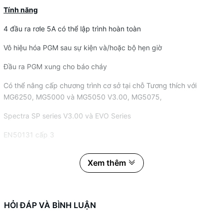
Tính năng
4 đầu ra rơle 5A có thể lập trình hoàn toàn
Vô hiệu hóa PGM sau sự kiện và/hoặc bộ hẹn giờ
Đầu ra PGM xung cho báo cháy
Có thể nâng cấp chương trình cơ sở tại chỗ Tương thích với
MG6250, MG5000 và MG5050 V3.00, MG5075,
Spectra SP series V3.00 và
EVO Series
EN50131 cấp 3
Xem thêm
HỎI ĐÁP VÀ BÌNH LUẬN