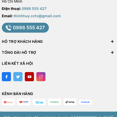
Hồ Chí Minh
Điện thoại:
0986 555 427
Email:
thinhhuy.cctv@gmail.com
0986 555 427
HỖ TRỢ KHÁCH HÀNG
TỔNG ĐÀI HỖ TRỢ
LIÊN KẾT XÃ HỘI
KÊNH BÁN HÀNG