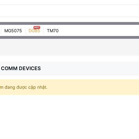
MG5075
DG85
TM70
 COMM DEVICES
m đang được cập nhật.