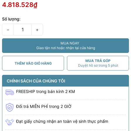
4.818.528₫
Số lượng:
−
+
MUA NGAY
Giao tận nơi hoặc nhận tại cửa hàng
MUA TRẢ GÓP
THÊM VÀO GIỎ HÀNG
Duyệt hồ sơ trong 5 phút
CHÍNH SÁCH CỦA CHÚNG TÔI
FREESHIP
trong bán kính
2 KM
Đổi trả MIỄN PHÍ trong 2 GIỜ
Đạt giấy chứng nhận an toàn vệ sinh thực phẩm