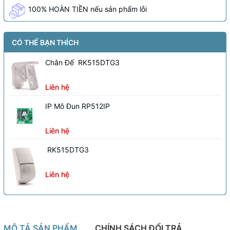
100% HOÀN TIỀN nếu sản phẩm lỗi
CÓ THỂ BẠN THÍCH
Chân Đế RK515DTG3
Liên hệ
IP Mô Đun RP512IP
Liên hệ
RK515DTG3
Liên hệ
MÔ TẢ SẢN PHẨM
CHÍNH SÁCH ĐỔI TRẢ