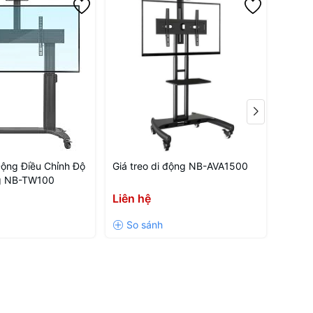
Động Điều Chỉnh Độ
Giá treo di động NB-AVA1500
DHI-M
g NB-TW100
đồng 
tương
Liên hệ
Liên 