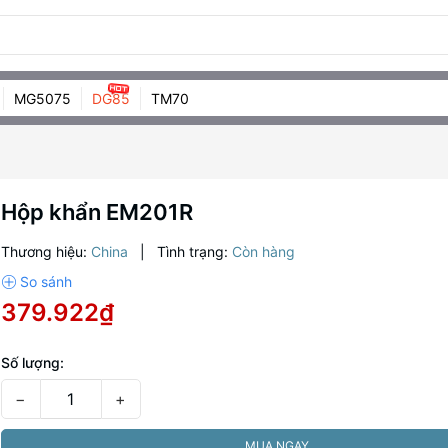
MG5075
DG85
TM70
Hộp khẩn EM201R
Thương hiệu:
China
|
Tình trạng:
Còn hàng
379.922₫
Số lượng:
−
+
MUA NGAY