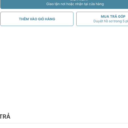
Giao tận nơi hoặc nhận tại cửa hàng
MUA TRẢ GÓP
THÊM VÀO GIỎ HÀNG
Duyệt hồ sơ trong 5 p
TRẢ